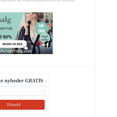
markedet og artiklen opdateres derfor løbende.
le nyheder GRATIS
Tilmeld