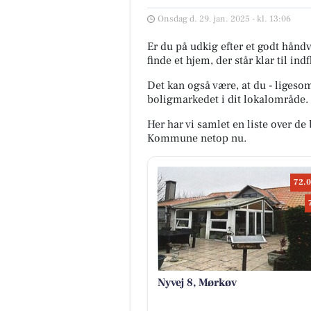
Onsdag d. 29. jan. 2025 - kl. 13:06
Er du på udkig efter et godt hånd
finde et hjem, der står klar til ind
Det kan også være, at du - ligeso
boligmarkedet i dit lokalområde. 
Her har vi samlet en liste over de 
Kommune netop nu.
72.0
Nyvej 8, Mørkøv