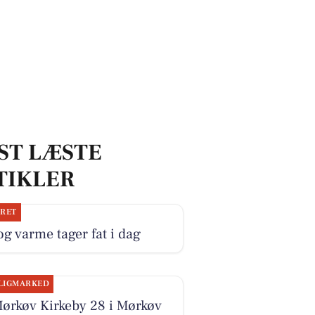
ST LÆSTE
TIKLER
JRET
og varme tager fat i dag
LIGMARKED
ørkøv Kirkeby 28 i Mørkøv