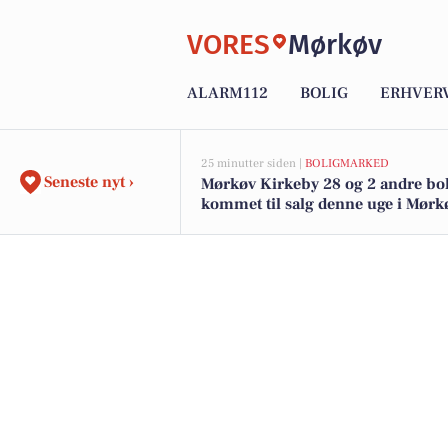
VORES
Mørkøv
ALARM112
BOLIG
ERHVER
25 minutter siden |
BOLIGMARKED
Seneste nyt ›
Mørkøv Kirkeby 28 og 2 andre bol
kommet til salg denne uge i Mørkø
boligerne her.