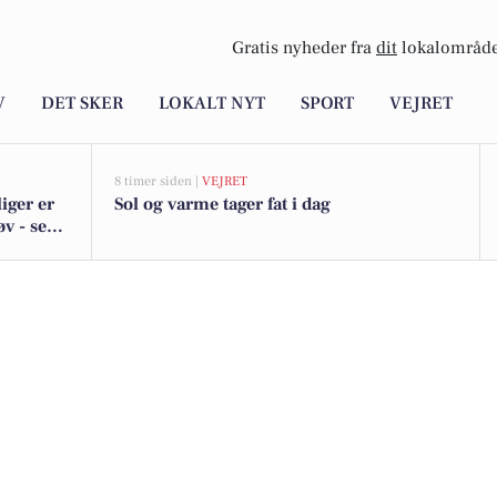
Gratis nyheder fra
dit
lokalområde
V
DET SKER
LOKALT NYT
SPORT
VEJRET
8 timer siden |
VEJRET
iger er
Sol og varme tager fat i dag
v - se