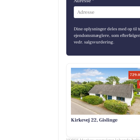
Adresse *
Adresse
Dine oplysninger deles med op til t
ejendomsmæglere, som efterfølgend
vedr. salgsvurdering.
729.0
Kirkevej 22, Gislinge