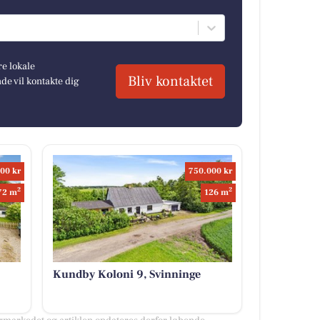
re lokale
Bliv kontaktet
e vil kontakte dig
00 kr
750.000 kr
2
2
72 m
126 m
Kundby Koloni 9, Svinninge