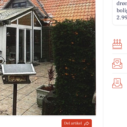
drø
boli
2.9
Del artikel