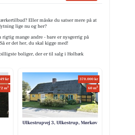
værkertilbud? Eller måske du satser mere på at
flytning lige nu og her?
m rigtig mange andre - bare er nysgerrig på
Så er det her, du skal kigge med!
billigste boliger, der er til salg i Holbæk
49 kr
370.000 kr
2
2
72 m
60 m
Ulkestrupvej 3, Ulkestrup, Mørkøv