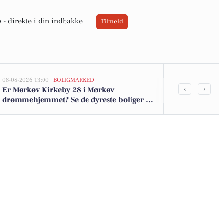
 -
direkte i din indbakke
Tilmeld
08-08-2026 13:00 |
BOLIGMARKED
05-08-2026 13:01
‹
›
Er Mørkøv Kirkeby 28 i Mørkøv
Top 6 over dy
drømmehjemmet? Se de dyreste boliger til
Mørkøv. Pris
salg nu for op til 2.995.000 kr