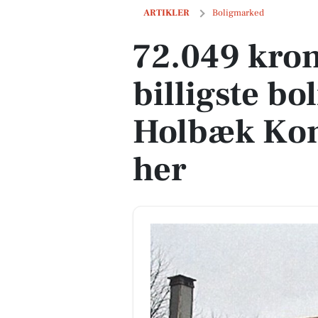
72.049 kroner koster den billigste bo
ARTIKLER
Boligmarked
72.049 kron
billigste boli
Holbæk Ko
her