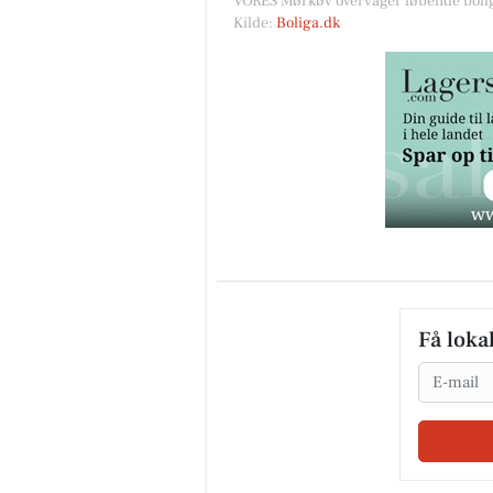
VORES Mørkøv overvåger løbende bolig
Kilde:
Boliga.dk
Få loka
Email