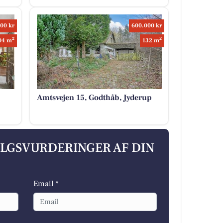
00 kr
600.000 kr
2
2
04 m
132 m
Amtsvejen 15, Godthåb, Jyderup
ALGSVURDERINGER AF DIN
Email *