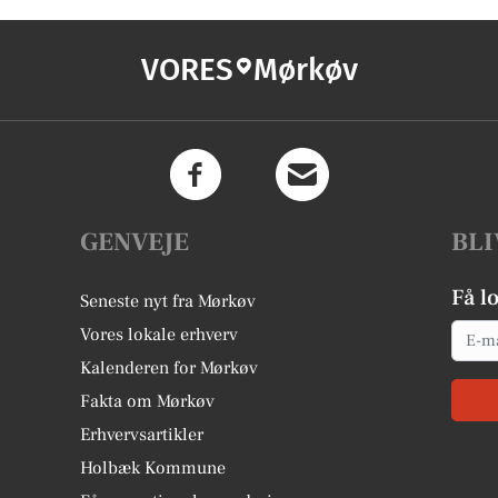
VORES
Mørkøv
GENVEJE
BLI
Få l
Seneste nyt fra Mørkøv
Email
Vores lokale erhverv
Kalenderen for Mørkøv
Fakta om Mørkøv
Erhvervsartikler
Holbæk Kommune