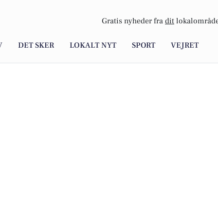
Gratis nyheder fra
dit
lokalområde
V
DET SKER
LOKALT NYT
SPORT
VEJRET