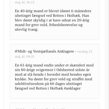
maj, kl. 16:13
En 40-årig mand er blevet idømt ti måneders
ubetinget fængsel ved Retten i Holbæk. Han
blev dømt skyldig i at have udsat en 20-årig
mand for grov vold, frihedsberøvelse og
ulovlig tvang.
@Midt- og Vestsjællands Anklagere -
onsdag 13.
maj, kl. 09:51
En 61-årig mand endte under et skænderi med
sin 80-årige svigermor i Odsherred sidste år
med at slå hende i hovedet med hendes egen
krykke. Nu dømt for grov vold og straffet med
udeblivelsesdom på 60 dages ubetinget
fængsel ved Retten i Holbæk #anklager