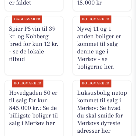
er faldet
18.000 kr
DAGLIGVARER
BOLIGMARKED
Spier PS vin til 39
Nyvej 11 og 1
kr. og Kohberg
anden boliger er
brød for kun 12 kr.
kommet til salg
- se de lokale
denne uge i
tilbud
Mørkøv - se
boligerne her.
BOLIGMARKED
BOLIGMARKED
Hovedgaden 50 er
Luksusbolig netop
til salg for kun
kommet til salg i
845.000 kr.: Se de
Mørkøv: Se hvad
billigste boliger til
du skal smide for
salg i Mørkøv her
Mørkøvs dyreste
adresser her