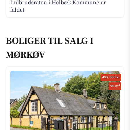
Indbrudsraten i Holbæk Kommune er
faldet
BOLIGER TIL SALG I
MØRKØV
495.000 kr
2
90 m