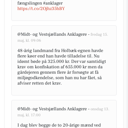
fængslingen #anklager
https://t.co/2Ojhz35hBY
@Midt- og Vestsjællands Anklagere -
fredag 15.
maj, kl. 09:06
48-årig landmand fra Holbæk-egnen havde
flere køer end han havde tilladelse til. Nu
idømt bøde på 325.000 kr. Der var samtidigt
krav om konfiskation af 655.000 kr men da
gårdejeren gennem flere år forsøgte at få
miljøgodkendelse, som han nu har fået, så
afviser retten det krav.
@Midt- og Vestsjællands Anklagere -
onsdag 13.
maj, kl. 17:00
I dag blev begge de to 20-årige mænd ved