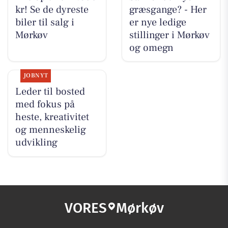
kr! Se de dyreste
græsgange? - Her
biler til salg i
er nye ledige
Mørkøv
stillinger i Mørkøv
og omegn
JOBNYT
Leder til bosted
med fokus på
heste, kreativitet
og menneskelig
udvikling
VORES
Mørkøv