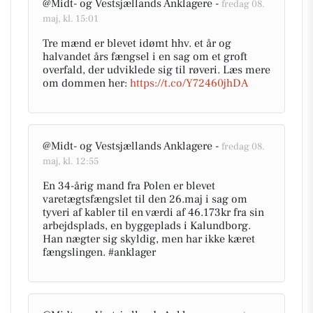
@Midt- og Vestsjællands Anklagere -
fredag 08.
maj, kl. 15:01
Tre mænd er blevet idømt hhv. et år og
halvandet års fængsel i en sag om et groft
overfald, der udviklede sig til røveri. Læs mere
om dommen her:
https://t.co/Y72460jhDA
@Midt- og Vestsjællands Anklagere -
fredag 08.
maj, kl. 12:55
En 34-årig mand fra Polen er blevet
varetægtsfængslet til den 26.maj i sag om
tyveri af kabler til en værdi af 46.173kr fra sin
arbejdsplads, en byggeplads i Kalundborg.
Han nægter sig skyldig, men har ikke kæret
fængslingen. #anklager