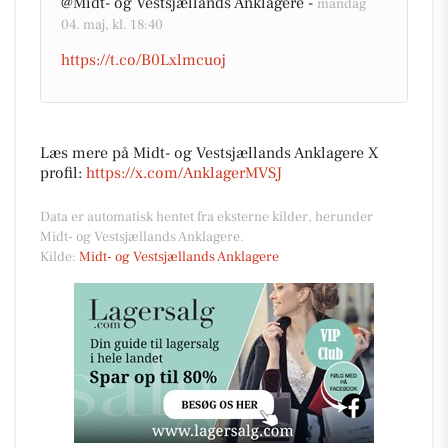
@Midt- og Vestsjællands Anklagere -
mandag
04. maj, kl. 18:40
https://t.co/B0Lxlmcuoj
Læs mere på Midt- og Vestsjællands Anklagere X
profil:
https://x.com/AnklagerMVSJ
Data er automatisk hentet fra eksterne kilder, herunder
Midt- og Vestsjællands Anklagere.
Kilde:
Midt- og Vestsjællands Anklagere