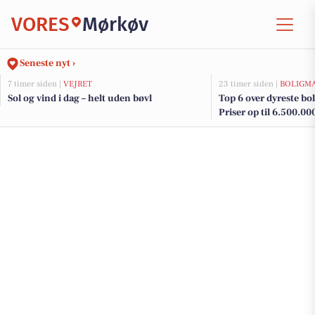
VORES
Mørkøv
Seneste nyt ›
7 timer siden |
VEJRET
23 timer siden |
BOLIGM
Sol og vind i dag – helt uden bøvl
Top 6 over dyreste boli
Priser op til 6.500.00