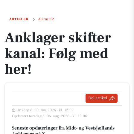
Anklager skifter kanal: Følg med her!
ARTIKLER
Alarm112
Anklager skifter
kanal: Følg med
her!
Del artikel
Onsdag d. 20. maj 2026 - kl. 12:02
Opdateret torsdag d. 06. aug. 2026 - kl. 12:06
Seneste opdateringer fra Midt- og Vestsjællands