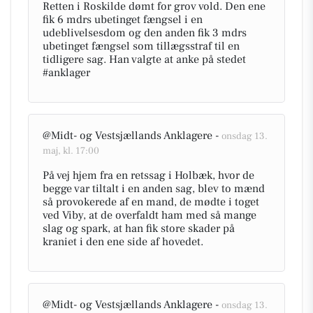
Retten i Roskilde dømt for grov vold. Den ene
fik 6 mdrs ubetinget fængsel i en
udeblivelsesdom og den anden fik 3 mdrs
ubetinget fængsel som tillægsstraf til en
tidligere sag. Han valgte at anke på stedet
#anklager
@Midt- og Vestsjællands Anklagere -
onsdag 13.
maj, kl. 17:00
På vej hjem fra en retssag i Holbæk, hvor de
begge var tiltalt i en anden sag, blev to mænd
så provokerede af en mand, de mødte i toget
ved Viby, at de overfaldt ham med så mange
slag og spark, at han fik store skader på
kraniet i den ene side af hovedet.
@Midt- og Vestsjællands Anklagere -
onsdag 13.