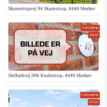
Skamstrupvej 94 Skamstrup, 4440 Mørkøv
1.195.000 kr
2
124 m
Holbækvej 306 Knabstrup, 4440 Mørkøv
2.095.000 kr
2
273 m