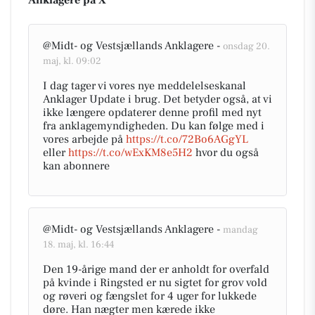
Anklagere på X
@Midt- og Vestsjællands Anklagere -
onsdag 20.
maj, kl. 09:02
I dag tager vi vores nye meddelelseskanal
Anklager Update i brug. Det betyder også, at vi
ikke længere opdaterer denne profil med nyt
fra anklagemyndigheden. Du kan følge med i
vores arbejde på
https://t.co/72Bo6AGgYL
eller
https://t.co/wExKM8e5H2
hvor du også
kan abonnere
@Midt- og Vestsjællands Anklagere -
mandag
18. maj, kl. 16:44
Den 19-årige mand der er anholdt for overfald
på kvinde i Ringsted er nu sigtet for grov vold
og røveri og fængslet for 4 uger for lukkede
døre. Han nægter men kærede ikke