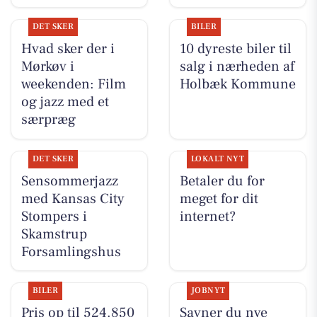
DET SKER
BILER
Hvad sker der i
10 dyreste biler til
Mørkøv i
salg i nærheden af
weekenden: Film
Holbæk Kommune
og jazz med et
særpræg
DET SKER
LOKALT NYT
Sensommerjazz
Betaler du for
med Kansas City
meget for dit
Stompers i
internet?
Skamstrup
Forsamlingshus
BILER
JOBNYT
Pris op til 524.850
Savner du nye