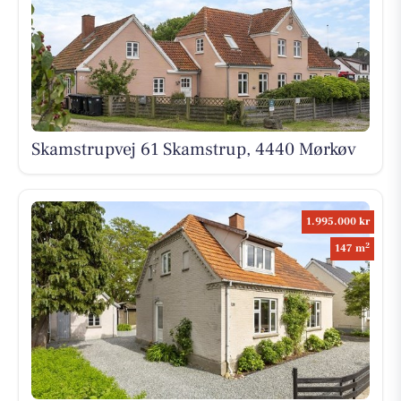
Skamstrupvej 61 Skamstrup, 4440 Mørkøv
1.995.000 kr
2
147 m