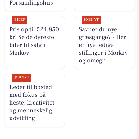
Forsamlingshus
BILER
JOBNYT
Pris op til 524.850
Savner du nye
kr! Se de dyreste
græsgange? - Her
biler til salg i
er nye ledige
Mørkøv
stillinger i Mørkøv
og omegn
JOBNYT
Leder til bosted
med fokus på
heste, kreativitet
og menneskelig
udvikling