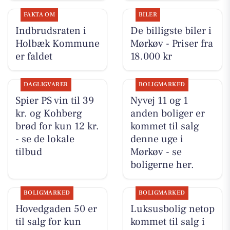
FAKTA OM
BILER
Indbrudsraten i
De billigste biler i
Holbæk Kommune
Mørkøv - Priser fra
er faldet
18.000 kr
DAGLIGVARER
BOLIGMARKED
Spier PS vin til 39
Nyvej 11 og 1
kr. og Kohberg
anden boliger er
brød for kun 12 kr.
kommet til salg
- se de lokale
denne uge i
tilbud
Mørkøv - se
boligerne her.
BOLIGMARKED
BOLIGMARKED
Hovedgaden 50 er
Luksusbolig netop
til salg for kun
kommet til salg i