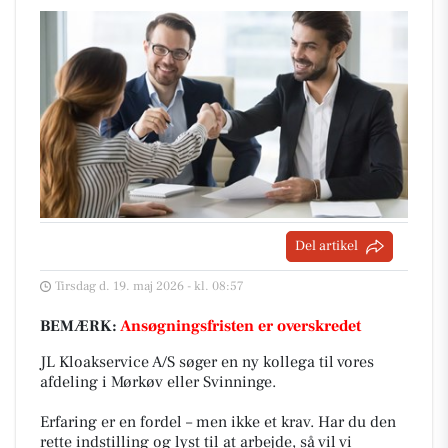
Del artikel
Tirsdag d. 19. maj 2026 - kl. 08:57
BEMÆRK:
Ansøgningsfristen er overskredet
JL Kloakservice A/S søger en ny kollega til vores
afdeling i Mørkøv eller Svinninge.
Erfaring er en fordel – men ikke et krav. Har du den
rette indstilling og lyst til at arbejde, så vil vi