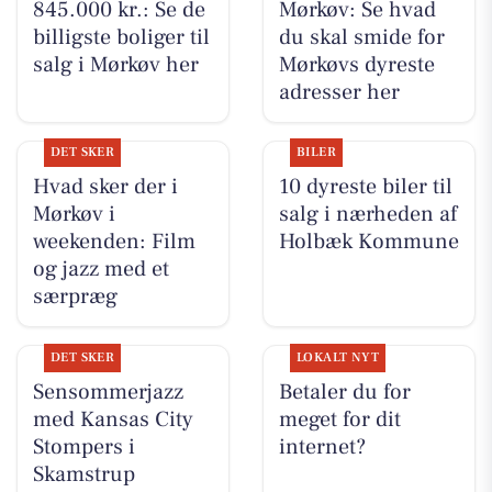
845.000 kr.: Se de
Mørkøv: Se hvad
billigste boliger til
du skal smide for
salg i Mørkøv her
Mørkøvs dyreste
adresser her
DET SKER
BILER
Hvad sker der i
10 dyreste biler til
Mørkøv i
salg i nærheden af
weekenden: Film
Holbæk Kommune
og jazz med et
særpræg
DET SKER
LOKALT NYT
Sensommerjazz
Betaler du for
med Kansas City
meget for dit
Stompers i
internet?
Skamstrup