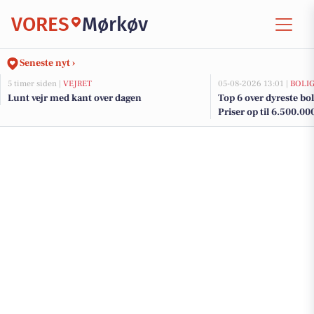
VORES
Mørkøv
Seneste nyt ›
5 timer siden |
VEJRET
05-08-2026 13:01 |
BOLI
Lunt vejr med kant over dagen
Top 6 over dyreste boli
Priser op til 6.500.00