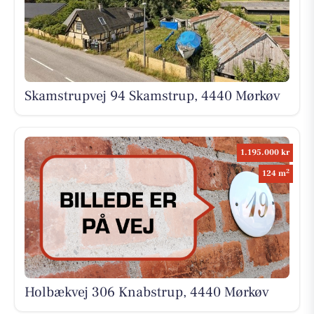
Skamstrupvej 94 Skamstrup, 4440 Mørkøv
1.195.000 kr
2
124 m
Holbækvej 306 Knabstrup, 4440 Mørkøv