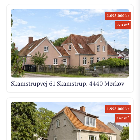
2.095.000 kr
2
273 m
Skamstrupvej 61 Skamstrup, 4440 Mørkøv
1.995.000 kr
2
147 m