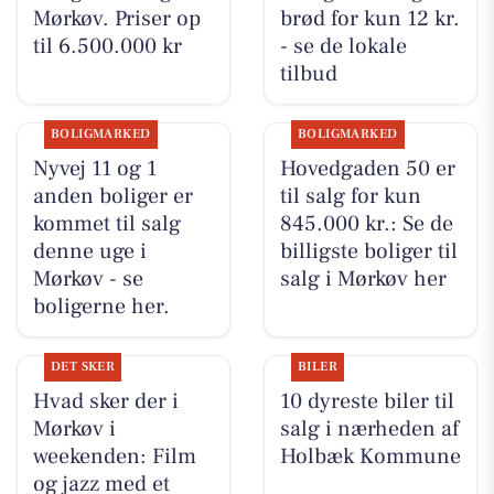
Mørkøv. Priser op
brød for kun 12 kr.
til 6.500.000 kr
- se de lokale
tilbud
BOLIGMARKED
BOLIGMARKED
Nyvej 11 og 1
Hovedgaden 50 er
anden boliger er
til salg for kun
kommet til salg
845.000 kr.: Se de
denne uge i
billigste boliger til
Mørkøv - se
salg i Mørkøv her
boligerne her.
DET SKER
BILER
Hvad sker der i
10 dyreste biler til
Mørkøv i
salg i nærheden af
weekenden: Film
Holbæk Kommune
og jazz med et