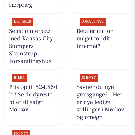
særpræg
DET SKER
LOKALT NYT
Sensommerjazz
Betaler du for
med Kansas City
meget for dit
Stompers i
internet?
Skamstrup
Forsamlingshus
BILER
JOBNYT
Pris op til 524.850
Savner du nye
kr! Se de dyreste
græsgange? - Her
biler til salg i
er nye ledige
Mørkøv
stillinger i Mørkøv
og omegn
JOBNYT