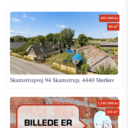
495.000 kr
2
90 m
Skamstrupvej 94 Skamstrup, 4440 Mørkøv
1.195.000 kr
2
124 m