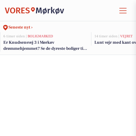
VORES
Mørkøv
Seneste nyt ›
6 timer siden |
BOLIGMARKED
14 timer siden |
VEJRET
Er Knudsensvej 3 i Mørkøv
Lunt vejr med kant o
drømmehjemmet? Se de dyreste boliger til
salg nu for op til 2.475.000 kr