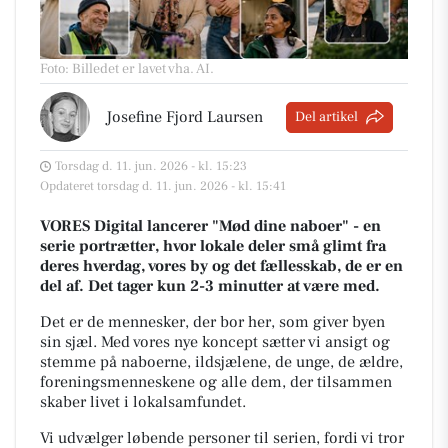
Foto: Billedet er lavet vha. AI
.
Josefine Fjord Laursen
Del artikel
Torsdag d. 11. jun. 2026 - kl. 15:23
Opdateret torsdag d. 11. jun. 2026 - kl. 15:41
VORES Digital lancerer "Mød dine naboer" - en
serie portrætter, hvor lokale deler små glimt fra
deres hverdag, vores by og det fællesskab, de er en
del af. Det tager kun 2-3 minutter at være med.
Det er de mennesker, der bor her, som giver byen
sin sjæl.
Med vores nye koncept sætter vi ansigt og
stemme på naboerne, ildsjælene, de unge, de ældre,
foreningsmenneskene og alle dem, der tilsammen
skaber livet i lokalsamfundet.
Vi udvælger løbende personer til serien, fordi vi tror