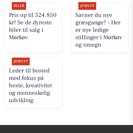
BILER
JOBNYT
Pris op til 524.850
Savner du nye
kr! Se de dyreste
græsgange? - Her
biler til salg i
er nye ledige
Mørkøv
stillinger i Mørkøv
og omegn
JOBNYT
Leder til bosted
med fokus på
heste, kreativitet
og menneskelig
udvikling