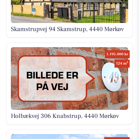
Skamstrupvej 94 Skamstrup, 4440 Mørkøv
1.195.000 kr
2
124 m
Holbækvej 306 Knabstrup, 4440 Mørkøv