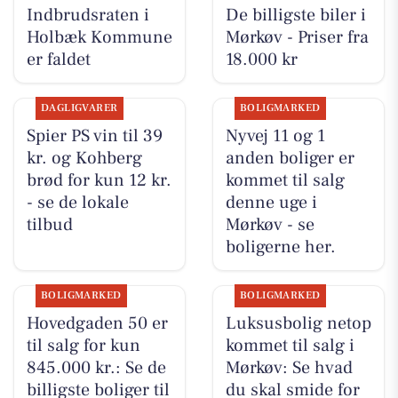
Indbrudsraten i
De billigste biler i
Holbæk Kommune
Mørkøv - Priser fra
er faldet
18.000 kr
DAGLIGVARER
BOLIGMARKED
Spier PS vin til 39
Nyvej 11 og 1
kr. og Kohberg
anden boliger er
brød for kun 12 kr.
kommet til salg
- se de lokale
denne uge i
tilbud
Mørkøv - se
boligerne her.
BOLIGMARKED
BOLIGMARKED
Hovedgaden 50 er
Luksusbolig netop
til salg for kun
kommet til salg i
845.000 kr.: Se de
Mørkøv: Se hvad
billigste boliger til
du skal smide for