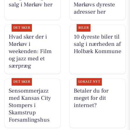
salg i Mørkøv her
Mørkøvs dyreste
adresser her
DET SKER
BILER
Hvad sker der i
10 dyreste biler til
Mørkøv i
salg i nærheden af
weekenden: Film
Holbæk Kommune
og jazz med et
særpræg
DET SKER
LOKALT NYT
Sensommerjazz
Betaler du for
med Kansas City
meget for dit
Stompers i
internet?
Skamstrup
Forsamlingshus