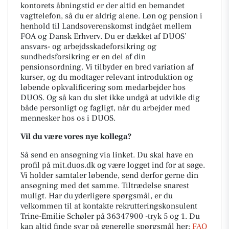
kontorets åbningstid er der altid en bemandet
vagttelefon, så du er aldrig alene. Løn og pension i
henhold til Landsoverenskomst indgået mellem
FOA og Dansk Erhverv. Du er dækket af DUOS’
ansvars- og arbejdsskadeforsikring og
sundhedsforsikring er en del af din
pensionsordning. Vi tilbyder en bred variation af
kurser, og du modtager relevant introduktion og
løbende opkvalificering som medarbejder hos
DUOS. Og så kan du slet ikke undgå at udvikle dig
både personligt og fagligt, når du arbejder med
mennesker hos os i DUOS.
Vil du være vores nye kollega?
Så send en ansøgning via linket. Du skal have en
profil på mit.duos.dk og være logget ind for at søge.
Vi holder samtaler løbende, send derfor gerne din
ansøgning med det samme. Tiltrædelse snarest
muligt. Har du yderligere spørgsmål, er du
velkommen til at kontakte rekrutteringskonsulent
Trine-Emilie Schøler på 36347900 -tryk 5 og 1. Du
kan altid finde svar på generelle spørgsmål her:
FAQ