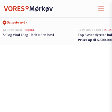
VORES
Mørkøv
Seneste nyt ›
12 timer siden |
VEJRET
05-08-2026 13:01 |
BOLI
Sol og vind i dag – helt uden bøvl
Top 6 over dyreste boli
Priser op til 6.500.00