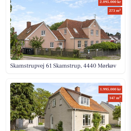
2.095.000 kr
2
273 m
Skamstrupvej 61 Skamstrup, 4440 Mørkøv
1.995.000 kr
2
147 m