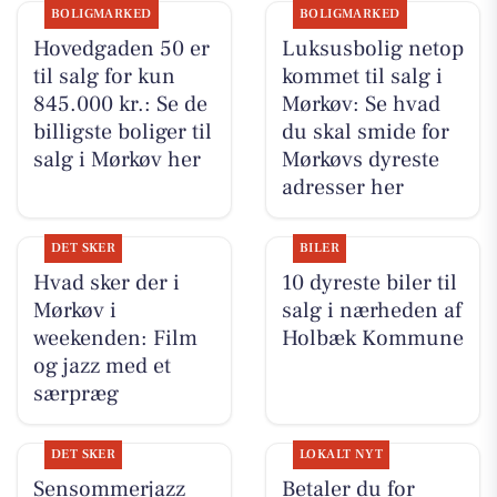
BOLIGMARKED
BOLIGMARKED
Hovedgaden 50 er
Luksusbolig netop
til salg for kun
kommet til salg i
845.000 kr.: Se de
Mørkøv: Se hvad
billigste boliger til
du skal smide for
salg i Mørkøv her
Mørkøvs dyreste
adresser her
DET SKER
BILER
Hvad sker der i
10 dyreste biler til
Mørkøv i
salg i nærheden af
weekenden: Film
Holbæk Kommune
og jazz med et
særpræg
DET SKER
LOKALT NYT
Sensommerjazz
Betaler du for