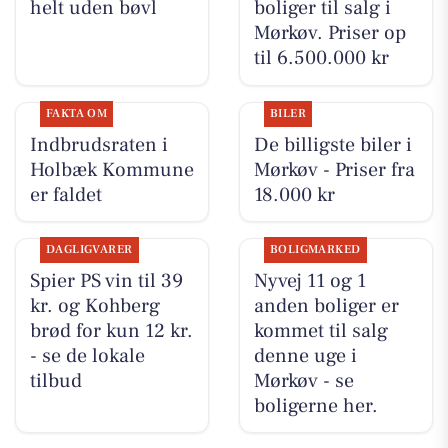
helt uden bøvl
boliger til salg i
Mørkøv. Priser op
til 6.500.000 kr
FAKTA OM
BILER
Indbrudsraten i
De billigste biler i
Holbæk Kommune
Mørkøv - Priser fra
er faldet
18.000 kr
DAGLIGVARER
BOLIGMARKED
Spier PS vin til 39
Nyvej 11 og 1
kr. og Kohberg
anden boliger er
brød for kun 12 kr.
kommet til salg
- se de lokale
denne uge i
tilbud
Mørkøv - se
boligerne her.