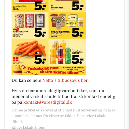
Du kan se hele
Netto’s tilbudsavis her
Hvis du har andre dagligvarebutikker, som du
mener at vi skal samle tilbud fra, så kontakt endelig
os på
kontakt@voresdigital.dk
Denne artikel er skrevet af Michael Juul Sørensen og data er
automatisk hentet fra eksterne kilder, herunder Lokale
tilbud.
Kilde: Lokale tilbud