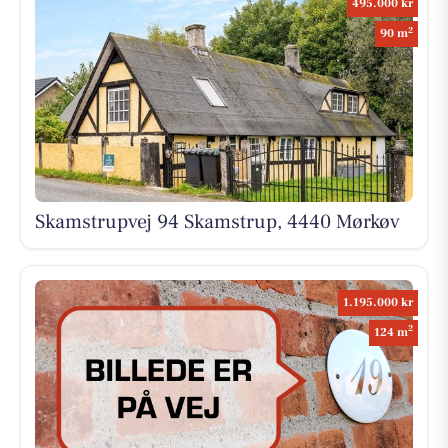
495.000 kr
2
90 m
Skamstrupvej 94 Skamstrup, 4440 Mørkøv
1.195.000 kr
2
124 m