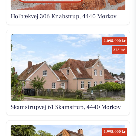
Holbækvej 306 Knabstrup, 4440 Mørkøv
2.095.000 kr
2
273 m
Skamstrupvej 61 Skamstrup, 4440 Mørkøv
1.995.000 kr