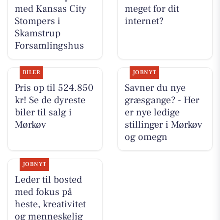
med Kansas City
meget for dit
Stompers i
internet?
Skamstrup
Forsamlingshus
BILER
JOBNYT
Pris op til 524.850
Savner du nye
kr! Se de dyreste
græsgange? - Her
biler til salg i
er nye ledige
Mørkøv
stillinger i Mørkøv
og omegn
JOBNYT
Leder til bosted
med fokus på
heste, kreativitet
og menneskelig