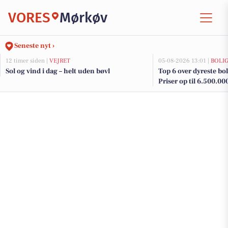
VORES
Mørkøv
Seneste nyt ›
12 timer siden |
VEJRET
05-08-2026 13:01 |
BOLI
Sol og vind i dag – helt uden bøvl
Top 6 over dyreste boli
Priser op til 6.500.00