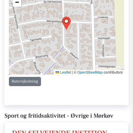
−
Leaflet
|
©
OpenStreetMap
contributors
Rutevejledning
Sport og fritidsaktivitet - Øvrige i Mørkøv