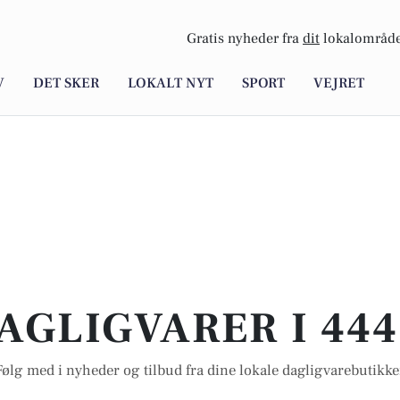
Gratis nyheder fra
dit
lokalområde
V
DET SKER
LOKALT NYT
SPORT
VEJRET
AGLIGVARER I 44
Følg med i nyheder og tilbud fra dine lokale dagligvarebutikke