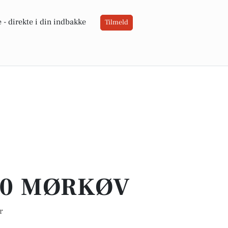
 -
direkte i din indbakke
Tilmeld
40 MØRKØV
r