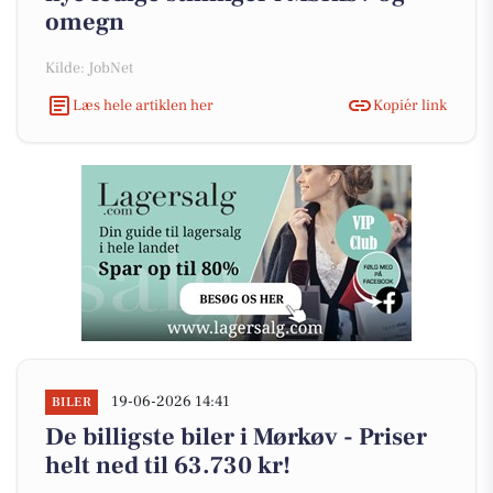
omegn
Kilde: JobNet
Læs hele artiklen her
Kopiér link
19-06-2026 14:41
BILER
De billigste biler i Mørkøv - Priser
helt ned til 63.730 kr!