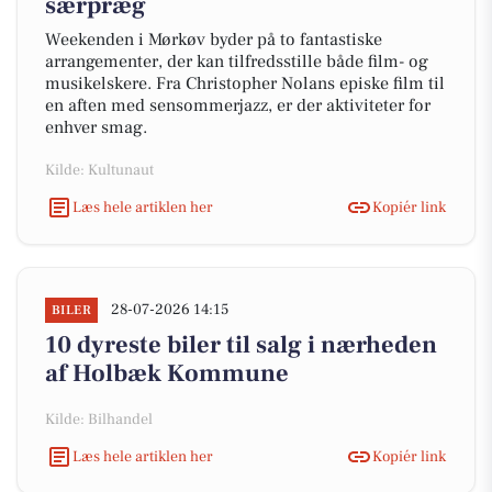
særpræg
Weekenden i Mørkøv byder på to fantastiske
arrangementer, der kan tilfredsstille både film- og
musikelskere. Fra Christopher Nolans episke film til
en aften med sensommerjazz, er der aktiviteter for
enhver smag.
Kilde: Kultunaut
Læs hele artiklen her
Kopiér link
28-07-2026 14:15
BILER
10 dyreste biler til salg i nærheden
af Holbæk Kommune
Kilde: Bilhandel
Læs hele artiklen her
Kopiér link