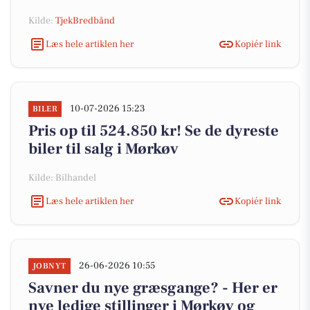
Kilde:
TjekBredbånd
Læs hele artiklen her
Kopiér link
10-07-2026 15:23
BILER
Pris op til 524.850 kr! Se de dyreste
biler til salg i Mørkøv
Kilde: Bilhandel
Læs hele artiklen her
Kopiér link
26-06-2026 10:55
JOBNYT
Savner du nye græsgange? - Her er
nye ledige stillinger i Mørkøv og