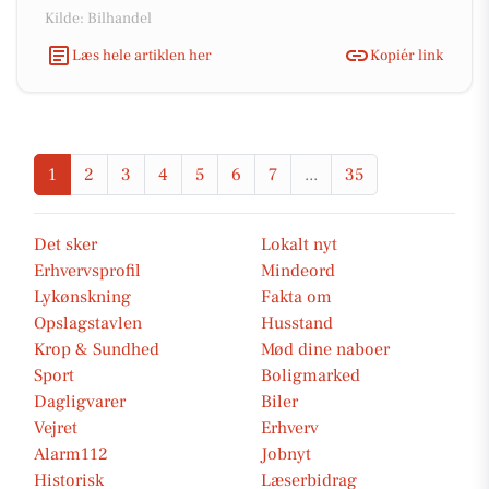
Kilde: Bilhandel
Læs hele artiklen her
Kopiér link
1
2
3
4
5
6
7
...
35
Det sker
Lokalt nyt
Erhvervsprofil
Mindeord
Lykønskning
Fakta om
Opslagstavlen
Husstand
Krop & Sundhed
Mød dine naboer
Sport
Boligmarked
Dagligvarer
Biler
Vejret
Erhverv
Alarm112
Jobnyt
Historisk
Læserbidrag