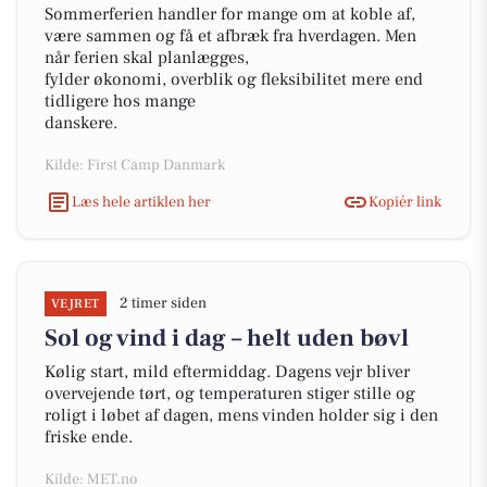
Sommerferien handler for mange om at koble af,
være sammen og få et afbræk fra hverdagen. Men
når ferien skal planlægges,
fylder økonomi, overblik og fleksibilitet mere end
tidligere hos mange
danskere.
Kilde: First Camp Danmark
Læs hele artiklen her
Kopiér link
2 timer siden
VEJRET
Sol og vind i dag – helt uden bøvl
Kølig start, mild eftermiddag. Dagens vejr bliver
overvejende tørt, og temperaturen stiger stille og
roligt i løbet af dagen, mens vinden holder sig i den
friske ende.
Kilde: MET.no